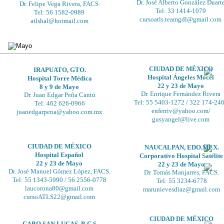
Dr. José Alberto González Duart
Dr. Felipe Vega Rivera, FACS.
Tel: 33 1414-1079
Tel: 56 1582-0989
cursoatls.teamgdl@gmail.com
atlshal@hotmail.com
CIUDAD DE MÉXICO
IRAPUATO, GTO.
Hospital Ángeles Mocel
Hospital Torre Médica
22 y 23 de Mayo
8 y 9 de Mayo
Dr. Enrique Fernández Rivera
Dr. Juan Edgar Peña Cantú
Tel: 55 5403-1272 / 322 174-24
Tel: 462 626-0966
enferriv@yahoo.com/ 
juanedgarpena@yahoo.com.mx
gusyangel@live.com
CIUDAD DE MÉXICO
NAUCALPAN, EDO.MEX.
Hospital Español
Corporativo Hospital Satélite
22 y 23 de Mayo
22 y 23 de Mayo
Dr. José Manuel Gómez López, FACS.
Dr. Tomás Manjarres, FACS.
Tel: 55 1343-5990 / 56 2556-0778
Tel: 55 3234-6778
laucorona80@gmail.com
marunievesdiaz@gmail.com
cursoATLS22@gmail.com
CIUDAD DE MÉXICO
CABO SAN LUCAS, B.C.S.