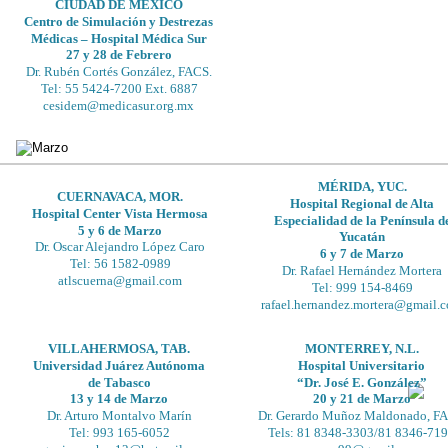
CIUDAD DE MÉXICO
Centro de Simulación y Destrezas 
Médicas – Hospital Médica Sur
27 y 28 de Febrero
Dr. Rubén Cortés González, FACS.
Tel: 55 5424-7200 Ext. 6887
cesidem@medicasur.org.mx 
MÉRIDA, YUC.
CUERNAVACA, MOR.
Hospital Regional de Alta 
Hospital Center Vista Hermosa 
Especialidad de la Península d
5 y 6 de Marzo
Yucatán
Dr. Oscar Alejandro López Caro
6 y 7 de Marzo 
Tel: 56 1582-0989
Dr. Rafael Hernández Mortera
atlscuerna@gmail.com
Tel: 999 154-8469
rafael.hernandez.mortera@gmail.
VILLAHERMOSA, TAB.
MONTERREY, N.L.
Universidad Juárez Autónoma 
Hospital Universitario 
de Tabasco
“Dr. José E. González” 
13 y 14 de Marzo
20 y 21 de Marzo
Dr. Arturo Montalvo Marín
Dr. Gerardo Muñoz Maldonado, F
Tel: 993 165-6052
Tels: 81 8348-3303/81 8346-719