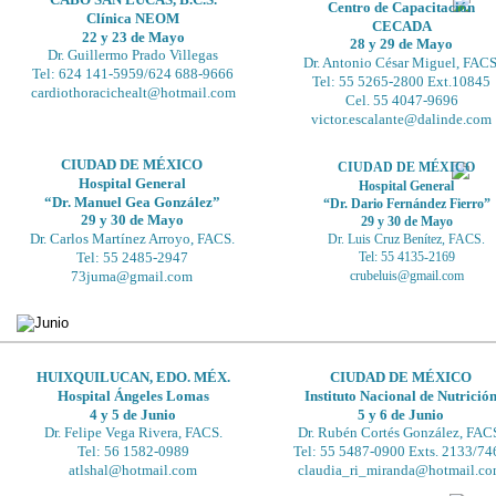
Centro de Capacitación
Clínica NEOM 
CECADA
22 y 23 de Mayo 
28 y 29 de Mayo
Dr. Guillermo Prado Villegas
Dr. Antonio César Miguel, FACS
Tel: 624 141-5959/624 688-9666 
Tel: 55 5265-2800 Ext.10845 
cardiothoracichealt@hotmail.com
Cel. 55 4047-9696
victor.escalante@dalinde.com
CIUDAD DE MÉXICO
CIUDAD DE MÉXICO
Hospital General
Hospital General
“Dr. Manuel Gea González”
“Dr. Dario Fernández Fierro”
29 y 30 de Mayo
29 y 30 de Mayo
Dr. Luis Cruz Benítez, FACS.
Dr. Carlos Martínez Arroyo, FACS.
Tel: 55 4135-2169 
Tel: 55 2485-2947
crubeluis@gmail.com
73juma@gmail.com
HUIXQUILUCAN, EDO. MÉX.
CIUDAD DE MÉXICO
Hospital Ángeles Lomas
Instituto Nacional de Nutrició
4 y 5 de Junio
5 y 6 de Junio
Dr. Felipe Vega Rivera, FACS.
Dr. Rubén Cortés González, FACS
Tel: 56 1582-0989 
Tel: 55 5487-0900 Exts. 2133/74
atlshal@hotmail.com
claudia_ri_miranda@hotmail.c