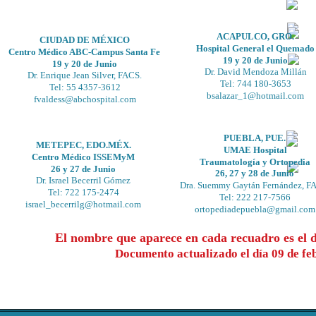
ACAPULCO, GRO.
CIUDAD DE MÉXICO
Hospital General el Quemado
Centro Médico ABC-Campus Santa Fe
19 y 20 de Junio
19 y 20 de Junio
Dr. David Mendoza Millán
Dr. Enrique Jean Silver, FACS.
Tel: 744 180-3653
Tel: 55 4357-3612
bsalazar_1@hotmail.com
fvaldess@abchospital.com
PUEBLA, PUE.
METEPEC, EDO.MÉX.
UMAE Hospital 
Centro Médico ISSEMyM
Traumatología y Ortopedia
26 y 27 de Junio
26, 27 y 28 de Junio
Dr. Israel Becerril Gómez
Dra. Suemmy Gaytán Fernández, F
Tel: 722 175-2474
Tel: 222 217-7566
israel_becerrilg@hotmail.com
ortopediadepuebla@gmail.com
El nombre que aparece en cada recuadro es el de
Documento actualizado el día 09 de fe