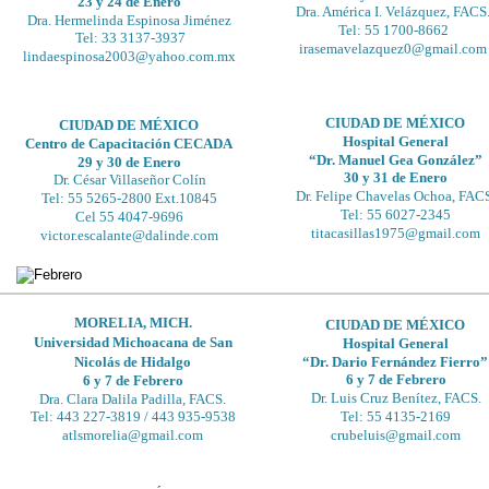
23 y 24 de Enero
Dra. América I. Velázquez, FACS
Dra. Hermelinda Espinosa Jiménez
Tel: 55 1700-8662 
Tel: 33 3137-3937
irasemavelazquez0@gmail.com
lindaespinosa2003@yahoo.com.mx
CIUDAD DE MÉXICO
CIUDAD DE MÉXICO
Hospital General
Centro de Capacitación CECADA
“Dr. Manuel Gea González”
29 y 30 de Enero
30 y 31 de Enero
Dr. César Villaseñor Colín
Dr. Felipe Chavelas Ochoa, FAC
Tel: 55 5265-2800 Ext.10845 
Tel: 55 6027-2345
Cel 55 4047-9696
titacasillas1975@gmail.com
victor.escalante@dalinde.com
MORELIA, MICH.
CIUDAD DE MÉXICO
Universidad Michoacana de San 
Hospital General
Nicolás de Hidalgo
“Dr. Dario Fernández Fierro”
6 y 7 de Febrero
6 y 7 de Febrero
Dr. Luis Cruz Benítez, FACS.
Dra. Clara Dalila Padilla, FACS.
Tel: 55 4135-2169 
Tel: 443 227-3819 / 443 935-9538
crubeluis@gmail.com
atlsmorelia@gmail.com