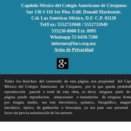
Capítulo México del Colegio Americano de Cirujanos 
Sur 136 # 116 1er Piso. Edif. Donald Mackenzie. 
Col. Las Américas México, D.F. C.P. 01120
Tel/Fax: 5552733948 / 5552733949 
555230-8000 Ext. 8995 
Whatsapp 55 6450-7580
informes@facs.org.mx
Aviso de Privacidad
Todos
los
derechos
del
contenido
de
esta
página
son
propiedad
del
Capí
México
del
Colegio
Americano
de
Cirujanos,
por
lo
que
queda
prohibi
reproducción
parcial
o
total
de
esta
obra,
es
decir,
ninguna
parte
de
página
puede
reproducirse,
almacenarse
o
transmitirse
de
ninguna
form
por
ningún
medio,
sea
éste
electrónico,
químico,
fotográfico,
magnét
mecánico,
óptico,
de
grabación
o
fotocopia,
ya
sea
para
uso
personal
lucro sin previa autorización de los autores.