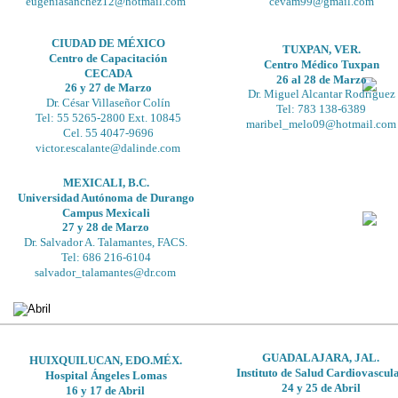
eugeniasanchez12@hotmail.com
cevam99@gmail.com
CIUDAD DE MÉXICO
TUXPAN, VER.
Centro de Capacitación
Centro Médico Tuxpan
CECADA
26 al 28 de Marzo 
26 y 27 de Marzo
Dr. Miguel Alcantar Rodríguez
Dr. César Villaseñor Colín
Tel: 783 138-6389
Tel: 55 5265-2800 Ext. 10845 
maribel_melo09@hotmail.com
Cel. 55 4047-9696
victor.escalante@dalinde.com
MEXICALI, B.C.
Universidad Autónoma de Durango 
Campus Mexicali
27 y 28 de Marzo
Dr. Salvador A. Talamantes, FACS.
Tel: 686 216-6104
salvador_talamantes@dr.com
GUADALAJARA, JAL.
HUIXQUILUCAN, EDO.MÉX.
Instituto de Salud Cardiovascul
Hospital Ángeles Lomas
24 y 25 de Abril
16 y 17 de Abril